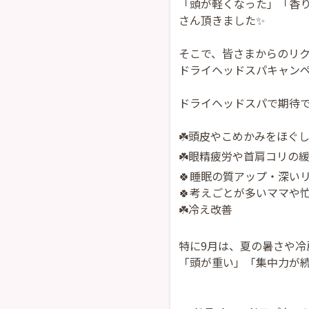
「頭が軽くなった」「香
さん頂きました✨
そこで、皆さまからのリ
ドライヘッドスパキャンペ
ドライヘッドスパで期待で
☘️頭皮やこめかみをほぐ
☘️眼精疲労や首肩コリの
🍀睡眠の質アップ・深い
🍀考えごとが多いママや
☘️冷え改善
特に9月は、夏の暑さや冷
「頭が重い」「集中力が