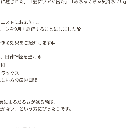
りに癒された」「髪にツヤが出た」「めちゃくちゃ気持ちいい
クエストにお応えし、
ーンを9月も継続することにしました🤗
きる効果をご紹介します🍃
し、自律神経を整える
緩和
リラックス
忙しい方の疲労回復
房によるだるさが残る時期。
続かない」という方にぴったりです。