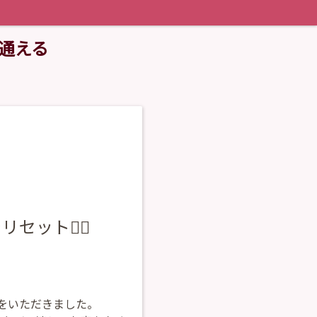
で通える
ット💆‍♀️
をいただきました。