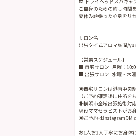
📅 ドライヘッドスパキャ
ご自身のための癒し時間を、
夏休み頑張った心身をリセ
サロン名
出張タイ式アロマ訪問/yum
【営業スケジュール】
■ 自宅サロン 月曜：10:0
■ 出張サロン 水曜・木曜：1
◉自宅サロンは港南中央駅
（ご予約確定後に住所を
◉横浜市全域出張施術対
現役ママセラピストがお
◉ご予約はInstagram
お1人お1人丁寧にお身体