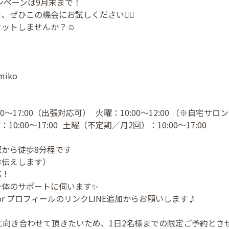
ンペーンは9月末まで！
ぜひこの機会にお試しください💆‍♀️
ットしませんか？☺️
iko
0〜17:00（出張対応可） 火曜：10:00〜12:00 （※自宅サロ
0:00〜17:00 土曜（不定期／月2回）：10:00〜17:00
から徒歩8分程です
お伝えします）
応！
身体のサポートに伺います✨
DM or プロフィールのリンクLINE追加からお願いします♪
に向き合わせて頂きたいため、1日2名様までの限定ご予約とさ